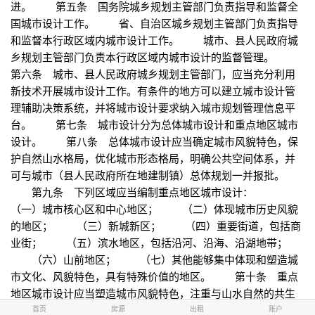
进。 第五条 国务院城乡规划主管部门负责指导和监督全
国城市设计工作。 省、自治区城乡规划主管部门负责指导
和监督本行政区域内城市设计工作。 城市、县人民政府城
乡规划主管部门负责本行政区域内城市设计的监督管理。
第六条 城市、县人民政府城乡规划主管部门，应当充分利用
新技术开展城市设计工作。有条件的地方可以建立城市设计管
理辅助决策系统，并将城市设计要求纳入城市规划管理信息平
台。 第七条 城市设计分为总体城市设计和重点地区城市
设计。 第八条 总体城市设计应当确定城市风貌特色，保
护自然山水格局，优化城市形态格局，明确公共空间体系，并
可与城市（县人民政府所在地建制镇）总体规划一并报批。
第九条 下列区域应当编制重点地区城市设计：
（一）城市核心区和中心地区； （二）体现城市历史风貌
的地区； （三）新城新区； （四）重要街道，包括商
业街； （五）滨水地区，包括沿河、沿海、沿湖地带；
（六）山前地区； （七）其他能够集中体现和塑造城
市文化、风貌特色，具有特殊价值的地区。 第十条 重点
地区城市设计应当塑造城市风貌特色，注重与山水自然的共生
关系，协调市政工程，组织城市公共空间功能，注重建筑空间
首页
首页
招聘
房源
简历
出租
账户
账户