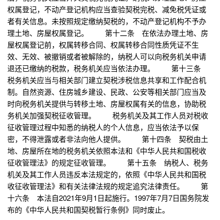
权属登记，不动产登记机构应当查验契税完税、减免税凭证或
者有关信息。未按照规定缴纳契税的，不动产登记机构不予办
理土地、房屋权属登记。 第十二条 在依法办理土地、房
屋权属登记前，权属转移合同、权属转移合同性质凭证不生
效、无效、被撤销或者被解除的，纳税人可以向税务机关申请
退还已缴纳的税款，税务机关应当依法办理。 第十三条
税务机关应当与相关部门建立契税涉税信息共享和工作配合机
制。自然资源、住房城乡建设、民政、公安等相关部门应当及
时向税务机关提供与转移土地、房屋权属有关的信息，协助税
务机关加强契税征收管理。 税务机关及其工作人员对税收
征收管理过程中知悉的纳税人的个人信息，应当依法予以保
密，不得泄露或者非法向他人提供。 第十四条 契税由土
地、房屋所在地的税务机关依照本法和《中华人民共和国税收
征收管理法》的规定征收管理。 第十五条 纳税人、税务
机关及其工作人员违反本法规定的，依照《中华人民共和国税
收征收管理法》和有关法律法规的规定追究法律责任。 第
十六条 本法自2021年9月1日起施行。1997年7月7日国务院发
布的《中华人民共和国契税暂行条例》同时废止。