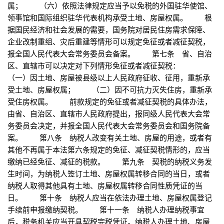
属； （六）依照法律规定应当予以免税的外国驻华使馆、
领事馆和国际组织驻华代表机构承受土地、房屋权属。 根
据国民经济和社会发展的需要，国务院对居民住房需求保障、
企业改制重组、灾后重建等情形可以规定免征或者减征契税，
报全国人民代表大会常务委员会备案。 第七条 省、自治
区、直辖市可以决定对下列情形免征或者减征契税：
（一）因土地、房屋被县级以上人民政府征收、征用，重新承
受土地、房屋权属； （二）因不可抗力灭失住房，重新承
受住房权属。 前款规定的免征或者减征契税的具体办法，
由省、自治区、直辖市人民政府提出，报同级人民代表大会常
务委员会决定，并报全国人民代表大会常务委员会和国务院备
案。 第八条 纳税人改变有关土地、房屋的用途，或者有
其他不再属于本法第六条规定的免征、减征契税情形的，应当
缴纳已经免征、减征的税款。 第九条 契税的纳税义务发
生时间，为纳税人签订土地、房屋权属转移合同的当日，或者
纳税人取得其他具有土地、房屋权属转移合同性质凭证的当
日。 第十条 纳税人应当在依法办理土地、房屋权属登记
手续前申报缴纳契税。 第十一条 纳税人办理纳税事宜
后，税务机关应当开具契税完税凭证。纳税人办理土地、房屋