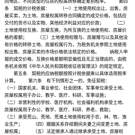
同地区、不同类型的住房的权属转移确定差别税率。 第四
条 契税的计税依据： （一）土地使用权出让、出售，房
屋买卖，为土地、房屋权属转移合同确定的成交价格，包括应
交付的货币以及实物、其他经济利益对应的价款； （二）
土地使用权互换、房屋互换，为所互换的土地使用权、房屋价
格的差额； （三）土地使用权赠与、房屋赠与以及其他没
有价格的转移土地、房屋权属行为，为税务机关参照土地使用
权出售、房屋买卖的市场价格依法核定的价格。 纳税人申
报的成交价格、互换价格差额明显偏低且无正当理由的，由税
务机关依照《中华人民共和国税收征收管理法》的规定核定。
第五条 契税的应纳税额按照计税依据乘以具体适用税率
计算。 第六条 有下列情形之一的，免征契税：
（一）国家机关、事业单位、社会团体、军事单位承受土地、
房屋权属用于办公、教学、医疗、科研、军事设施；
（二）非营利性的学校、医疗机构、社会福利机构承受土地、
房屋权属用于办公、教学、医疗、科研、养老、救助；
（三）承受荒山、荒地、荒滩土地使用权用于农、林、牧、渔
业生产； （四）婚姻关系存续期间夫妻之间变更土地、房
屋权属； （五）法定继承人通过继承承受土地、房屋权